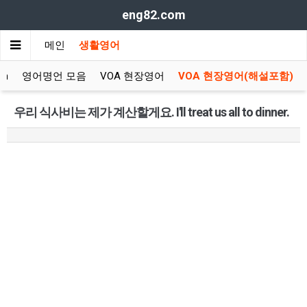
eng82.com
메인
생활영어
sh
영어명언 모음
VOA 현장영어
VOA 현장영어(해설포함)
우리 식사비는 제가 계산할게요. I'll treat us all to dinner.